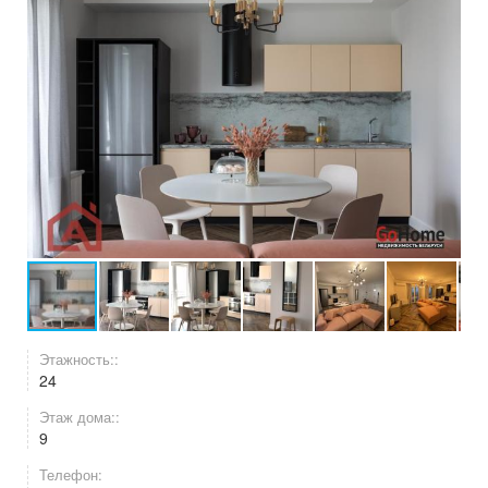
Этажность::
24
Этаж дома::
9
Телефон: