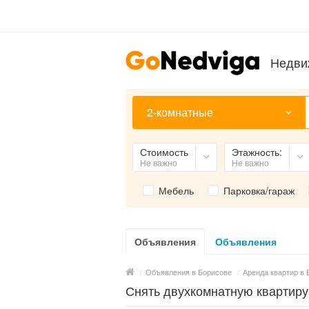
Недви
2-комнатные
Стоимость
Этажность:
Не важно
Не важно
Мебель
Парковка/гараж
Объявления
Объявления
/
Объявления в Борисове
/
Аренда квартир в 
Снять двухкомнатную квартиру