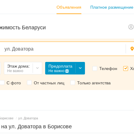
Объявления
Платное размещение
жимость Беларуси
Предоплата
Этаж дома:
Телефон
Х
Не важно
Не важно
С фото
От частных лиц
Только агентства
Борисове
/
ул. Доватора
 на ул. Доватора в Борисове