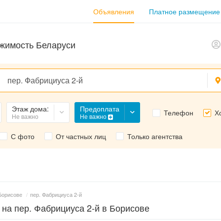
Объявления
Платное размещение
жимость Беларуси
Предоплата
Этаж дома:
Телефон
Х
Не важно
Не важно
С фото
От частных лиц
Только агентства
Борисове
/
пер. Фабрициуса 2-й
 на пер. Фабрициуса 2-й в Борисове