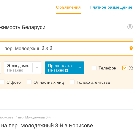
Объявления
Платное размещение
жимость Беларуси
Предоплата
Этаж дома:
Телефон
Х
Не важно
Не важно
С фото
От частных лиц
Только агентства
Борисове
/
пер. Молодежный 3-й
 на пер. Молодежный 3-й в Борисове