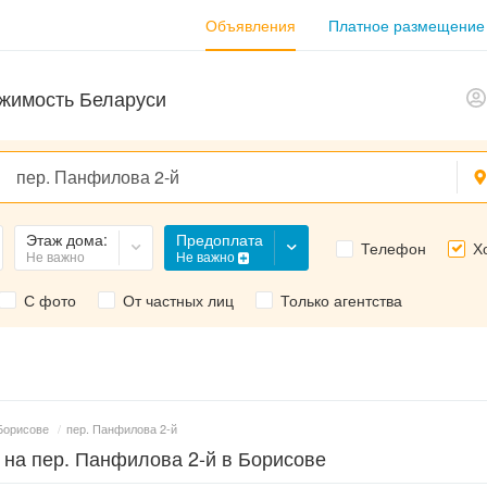
Объявления
Платное размещение
жимость Беларуси
Предоплата
Этаж дома:
Телефон
Х
Не важно
Не важно
С фото
От частных лиц
Только агентства
Борисове
/
пер. Панфилова 2-й
 на пер. Панфилова 2-й в Борисове