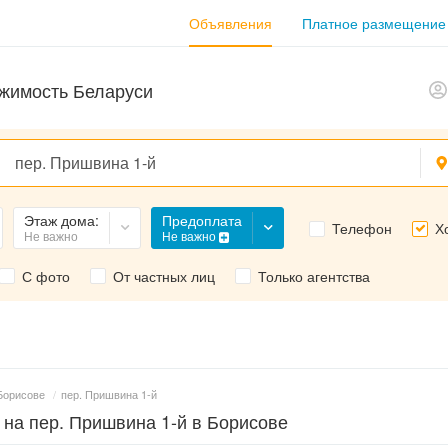
Объявления
Платное размещение
жимость Беларуси
Предоплата
Этаж дома:
Телефон
Х
Не важно
Не важно
С фото
От частных лиц
Только агентства
Борисове
/
пер. Пришвина 1-й
 на пер. Пришвина 1-й в Борисове