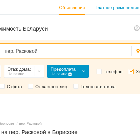
Объявления
Платное размещение
жимость Беларуси
Предоплата
Этаж дома:
Телефон
Х
Не важно
Не важно
С фото
От частных лиц
Только агентства
Борисове
/
пер. Расковой
 на пер. Расковой в Борисове