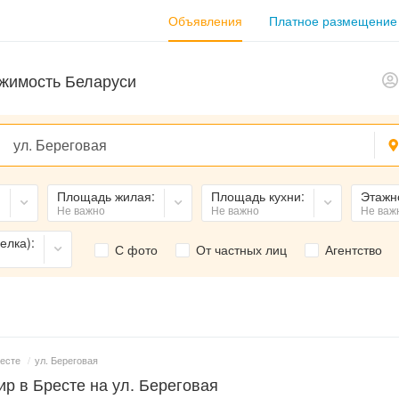
Объявления
Платное размещение
жимость Беларуси
:
Площадь жилая:
Площадь кухни:
Этажн
Не важно
Не важно
Не важ
елка):
С фото
От частных лиц
Агентство
ресте
/
ул. Береговая
р в Бресте на ул. Береговая