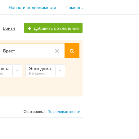
Новости недвижимости
Помощь
Войти
Добавить объявление
Брест
ость:
Этаж дома:
но
Не важно
Сортировка :
По релевантности