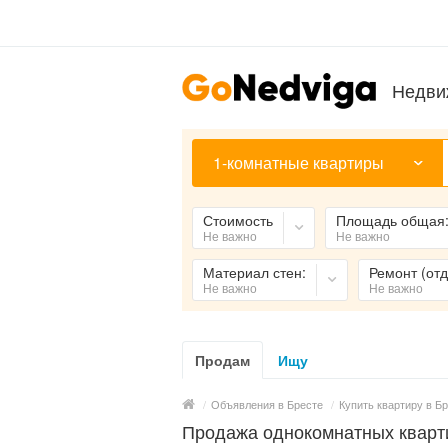
Недви
1-комнатные квартиры
Стоимость
Площадь общая
Не важно
Не важно
Материал стен:
Ремонт (отд
Не важно
Не важно
Продам
Ищу
/
Объявления в Бресте
/
Купить квартиру в Б
Продажа однокомнатных кварти