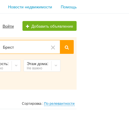
Новости недвижимости
Помощь
Войти
Добавить объявление
Брест
ость:
Этаж дома:
но
Не важно
Сортировка :
По релевантности