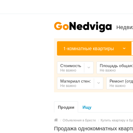
Недви
1-комнатные квартиры
Стоимость
Площадь общая
Не важно
Не важно
Материал стен:
Ремонт (отд
Не важно
Не важно
Продам
Ищу
/
Объявления в Бресте
/
Купить квартиру в Б
Продажа однокомнатных кварти