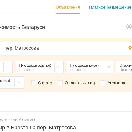
Объявления
Платное размещение
жимость Беларуси
:
Площадь жилая:
Площадь кухни:
Этажн
Не важно
Не важно
Не важ
елка):
С фото
От частных лиц
Агентство
ресте
/
пер. Матросова
р в Бресте на пер. Матросова