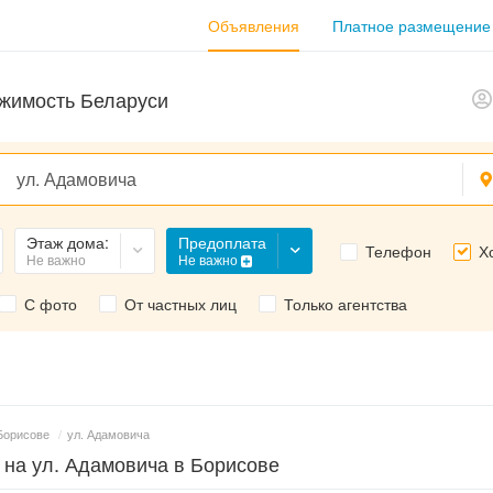
Объявления
Платное размещение
жимость Беларуси
Предоплата
Этаж дома:
Телефон
Х
Не важно
Не важно
С фото
От частных лиц
Только агентства
Борисове
/
ул. Адамовича
 на ул. Адамовича в Борисове