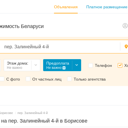
Объявления
Платное размещение
жимость Беларуси
Предоплата
Этаж дома:
Телефон
Х
Не важно
Не важно
С фото
От частных лиц
Только агентства
Борисове
/
пер. Залинейный 4-й
 на пер. Залинейный 4-й в Борисове