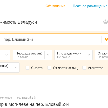
Объявления
Платное размещение
жимость Беларуси
:
Площадь жилая:
Площадь кухни:
Этажн
Не важно
Не важно
Не важ
елка):
С фото
От частных лиц
Агентство
 Могилеве
/
пер. Еловый 2-й
р в Могилеве на пер. Еловый 2-й