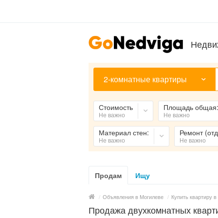
Недви
2-комнатные квартиры
Стоимость
Площадь общая
Не важно
Не важно
Материал стен:
Ремонт (отд
Не важно
Не важно
Продам
Ищу
/
Объявления в Могилеве
/
Купить квартиру в
Продажа двухкомнатных кварти