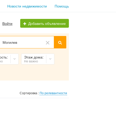
Новости недвижимости
Помощь
Войти
Добавить объявление
Могилев
ость:
Этаж дома:
но
Не важно
Сортировка :
По релевантности