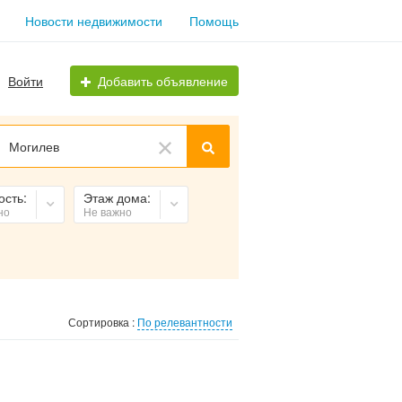
Новости недвижимости
Помощь
Войти
Добавить объявление
Могилев
ость:
Этаж дома:
но
Не важно
Сортировка :
По релевантности