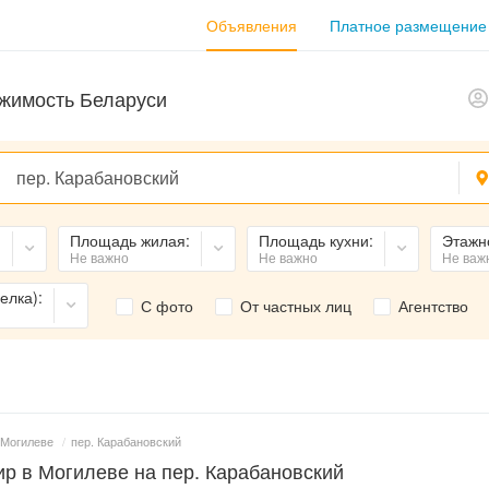
Объявления
Платное размещение
жимость Беларуси
:
Площадь жилая:
Площадь кухни:
Этажн
Не важно
Не важно
Не важ
елка):
С фото
От частных лиц
Агентство
 Могилеве
/
пер. Карабановский
р в Могилеве на пер. Карабановский