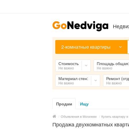
Недви
2-комнатные квартиры
Стоимость
Площадь общая
Не важно
Не важно
Материал стен:
Ремонт (отд
Не важно
Не важно
Продам
Ищу
/
Объявления в Могилеве
/
Купить квартиру в
Продажа двухкомнатных кварти