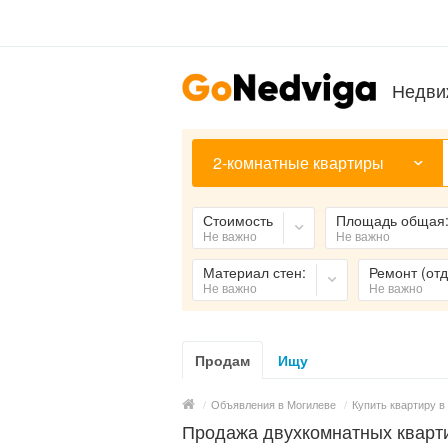
Недви
2-комнатные квартиры
Стоимость
Площадь общая
Не важно
Не важно
Материал стен:
Ремонт (отд
Не важно
Не важно
Продам
Ищу
/
Объявления в Могилеве
/
Купить квартиру в
Продажа двухкомнатных кварти