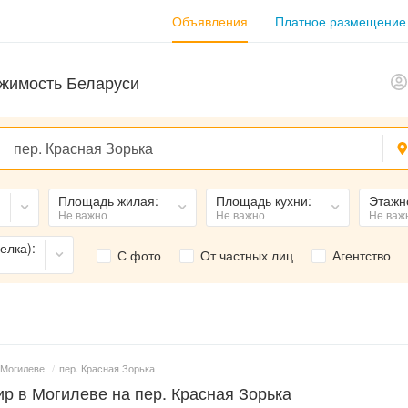
Объявления
Платное размещение
жимость Беларуси
:
Площадь жилая:
Площадь кухни:
Этажн
Не важно
Не важно
Не важ
елка):
С фото
От частных лиц
Агентство
 Могилеве
/
пер. Красная Зорька
р в Могилеве на пер. Красная Зорька