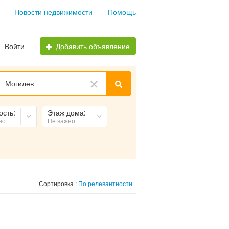
Новости недвижимости
Помощь
Войти
Добавить объявление
Могилев
ость:
Этаж дома:
но
Не важно
Сортировка :
По релевантности