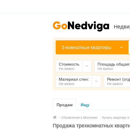
Недви
3-комнатные квартиры
Стоимость
Площадь общая
Не важно
Не важно
Материал стен:
Ремонт (отд
Не важно
Не важно
Продам
Ищу
/
Объявления в Могилеве
/
Купить квартиру в
Продажа трехкомнатных кварти