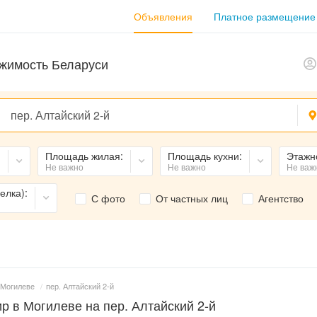
Объявления
Платное размещение
жимость Беларуси
:
Площадь жилая:
Площадь кухни:
Этажн
Не важно
Не важно
Не важ
елка):
С фото
От частных лиц
Агентство
 Могилеве
/
пер. Алтайский 2-й
р в Могилеве на пер. Алтайский 2-й