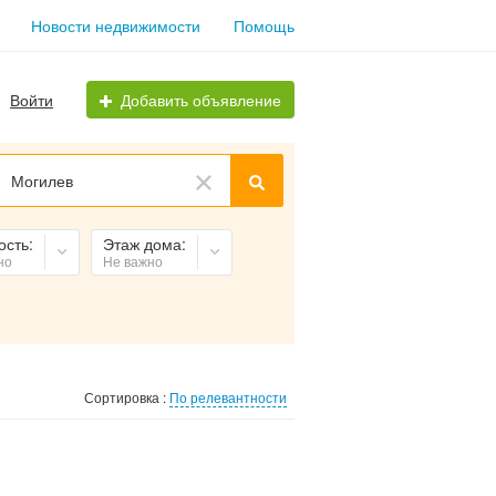
Новости недвижимости
Помощь
Войти
Добавить объявление
Могилев
ость:
Этаж дома:
но
Не важно
Сортировка :
По релевантности