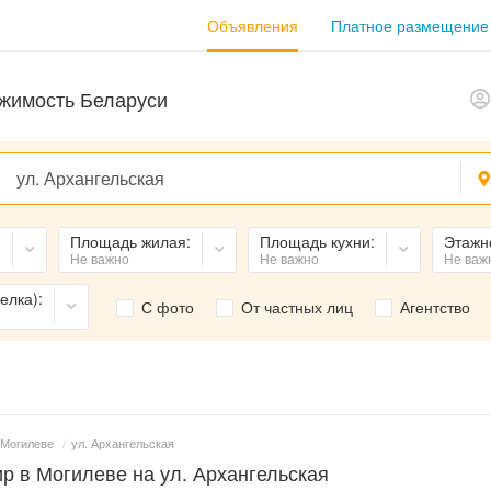
Объявления
Платное размещение
жимость Беларуси
:
Площадь жилая:
Площадь кухни:
Этажн
Не важно
Не важно
Не важ
елка):
С фото
От частных лиц
Агентство
 Могилеве
/
ул. Архангельская
р в Могилеве на ул. Архангельская