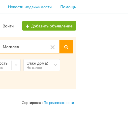
Новости недвижимости
Помощь
Войти
Добавить объявление
Могилев
ость:
Этаж дома:
но
Не важно
Сортировка :
По релевантности