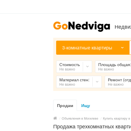
Недви
3-комнатные квартиры
Стоимость
Площадь общая
Не важно
Не важно
Материал стен:
Ремонт (отд
Не важно
Не важно
Продам
Ищу
/
Объявления в Могилеве
/
Купить квартиру в
Продажа трехкомнатных кварти