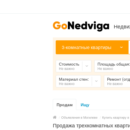
Недви
3-комнатные квартиры
Стоимость
Площадь общая
Не важно
Не важно
Материал стен:
Ремонт (отд
Не важно
Не важно
Продам
Ищу
/
Объявления в Могилеве
/
Купить квартиру в
Продажа трехкомнатных кварти