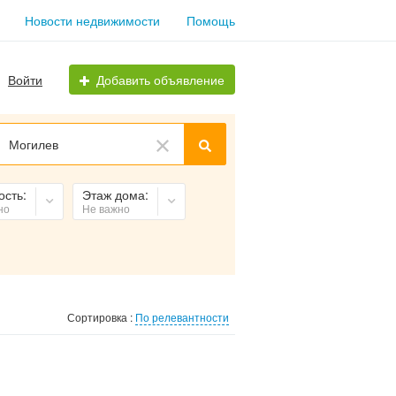
Новости недвижимости
Помощь
Войти
Добавить объявление
Могилев
ость:
Этаж дома:
но
Не важно
Сортировка :
По релевантности