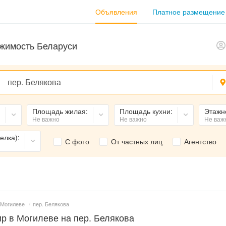
Объявления
Платное размещение
жимость Беларуси
:
Площадь жилая:
Площадь кухни:
Этажн
Не важно
Не важно
Не важ
елка):
С фото
От частных лиц
Агентство
 Могилеве
/
пер. Белякова
р в Могилеве на пер. Белякова