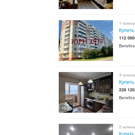
6
1-комна
Купить
112 00
Витебск
9
3-комна
Купить
226 12
Витебск
15
2-комна
Купить