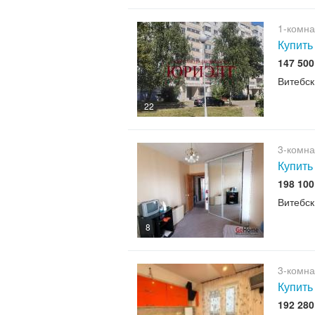
1-комна
Купить
147 50
Витебск
22
3-комна
Купить
198 10
Витебск
8
3-комна
Купить
192 28