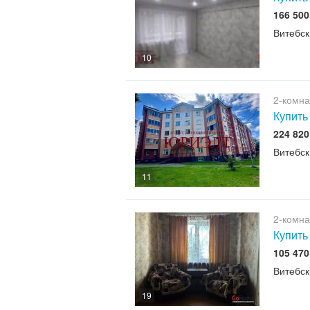
166 50
Витебск
10
2-комна
Купить
224 82
Витебск
11
2-комна
Купить
105 47
Витебск
19