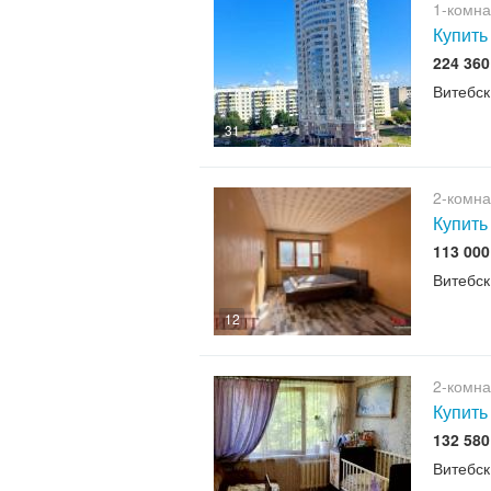
1-комна
Купить
224 36
Витебск
31
2-комна
Купить
113 00
Витебск
12
2-комна
Купить
132 58
Витебск