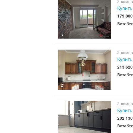
2-комна
Купить
179 80
Витебск
8
2-комна
Купить
213 62
Витебск
21
2-комна
Купить
202 13
Витебск