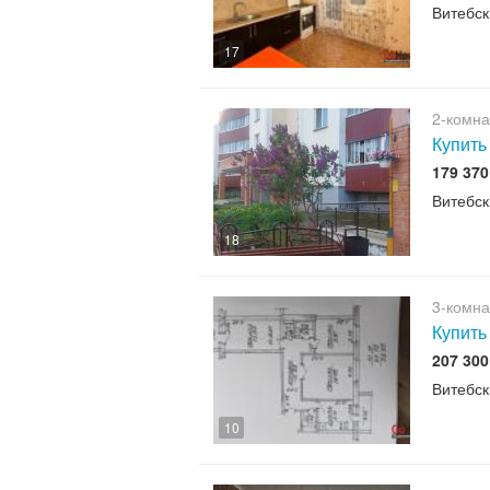
Витебск
17
2-комна
Купить
179 37
Витебск
18
3-комна
Купить
207 30
Витебск
10